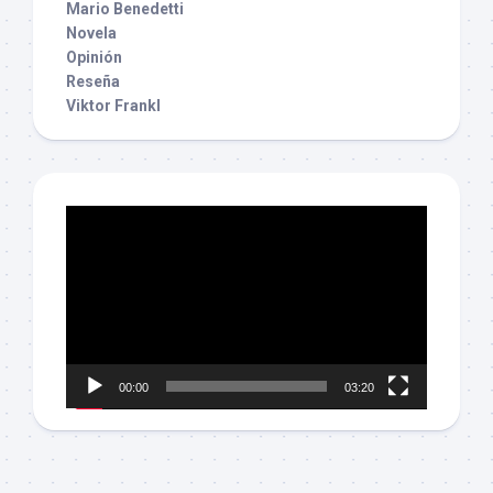
Mario Benedetti
Novela
Opinión
Reseña
Viktor Frankl
Reproductor
de
vídeo
00:00
03:20